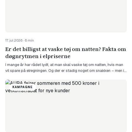
17. jul 2026 · 6 min
Er det billigst at vaske tøj om natten? Fakta om
døgnrytmen i elpriserne
I mange år har rådet lydt, at man skal vaske tøj om natten, hvis man
vil spare på elregningen. Og der er stadig noget om snakken – men i
2026 er svaret ikke længere så enkelt. Natten har traditionelt været
døgnets billigste tidspunkt, fordi efterspørgslen er lav, og fordi
KAMPAGNE
nettarifferne – prisen for at få […]