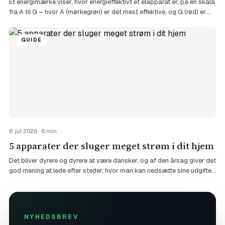
Et energimærke viser, hvor energieffektivt et elapparat er, på en skala
fra A til G – hvor A (mørkegrøn) er det mest effektive, og G (rød) er
det mindst effektive. Mærket er lovpligtigt i hele EU og sidder på alt
fra køleskabe og vaskemaskiner til tv, elpærer – og siden 2025 også
GUIDE
smartphones og tørretumblere […]
6. jul 2026 · 6 min
5 apparater der sluger meget strøm i dit hjem
Det bliver dyrere og dyrere at være dansker, og af den årsag giver det
god mening at lede efter steder, hvor man kan nedsætte sine udgifter
og få billigere el. Ét af stederne er på ens elregning, og der er faktisk
mange gode steder at spare penge her. I denne artikel får du en
oversigt […]
NYHEDSBREV