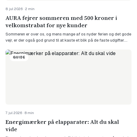
8. jul 2026 · 2 min
AURA fejrer sommeren med 500 kroner i
velkomstrabat for nye kunder
Sommeren er over os, og mens mange af os nyder ferien og det gode
vejr, er der også god grund til at kaste et blik på de faste udgifter.
Lige nu fejrer elselskabet AURA* nemlig sommeren med et skarpt
velkomsttilbud, der kan mærkes direkte på budgettet. Nye kunder
GUIDE
kan nemlig hente en velkomstrabat på hele […]
7. jul 2026 · 8 min
Energimærker på elapparater: Alt du skal
vide