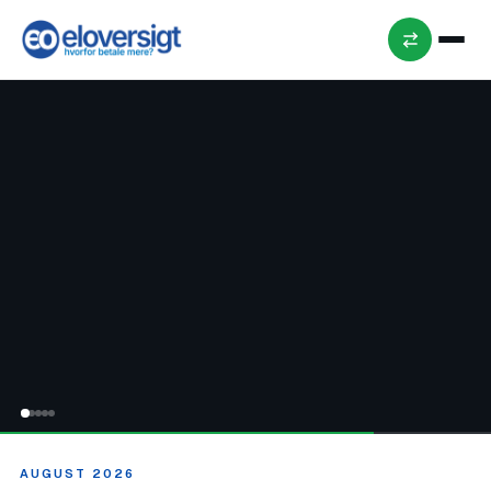
28. mar
2026 ·
GUIDE
6 min
læsning
Hvad
koster 1
kWh i
Danmark
i 2026?
AUGUST 2026