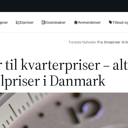
egner
Elpriser
Elselskaber
Anmeldelser
Tilbud 
Forside
›
Nyheder
›
Fra timepriser til 
 til kvarterpriser – al
elpriser i Danmark