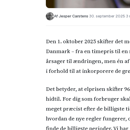
Af Jesper Carstens
·
30. september 2025
·
3 
Den 1. oktober 2025 skifter det 
Danmark – fra en timepris til en 
årsager til ændringen, men én af
i forhold til at inkorporere de g
Det betyder, at elprisen skifter 
hidtil. For dig som forbruger ska
meget præcist efter de billigste ti
hvordan de nye regler fungerer, 
finde de billigste perioder. Vi ha