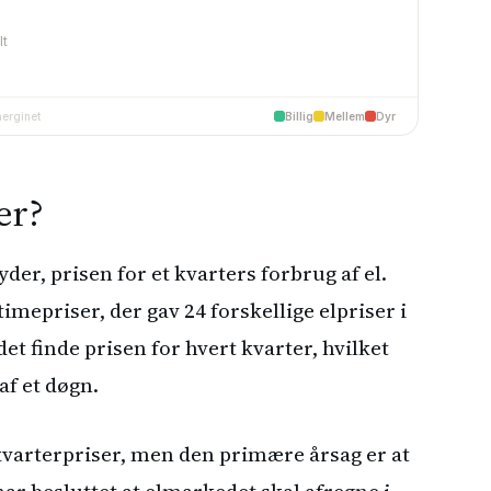
er?
der, prisen for et kvarters forbrug af el.
mepriser, der gav 24 forskellige elpriser i
et finde prisen for hvert kvarter, hvilket
 af et døgn.
il kvarterpriser, men den primære årsag er at
ar besluttet at elmarkedet skal afregne i