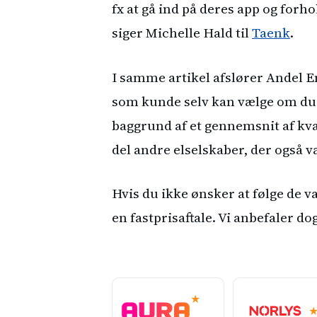
fx at gå ind på deres app og forhol
siger Michelle Hald til
Taenk
.
I samme artikel afslører Andel En
som kunde selv kan vælge om du a
baggrund af et gennemsnit af kva
del andre elselskaber, der også v
Hvis du ikke ønsker at følge de 
en fastprisaftale. Vi anbefaler dog
★