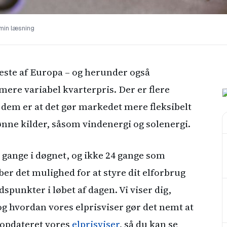
min læsning
meste af Europa – og herunder også
mere variabel kvarterpris. Der er flere
 dem er at det gør markedet mere fleksibelt
rønne kilder, såsom vindenergi og solenergi.
96 gange i døgnet, og ikke 24 gange som
ber det mulighed for at styre dit elforbrug
dspunkter i løbet af dagen. Vi viser dig,
og hvordan vores elprisviser gør det nemt at
r opdateret vores
elprisviser
, så du kan se