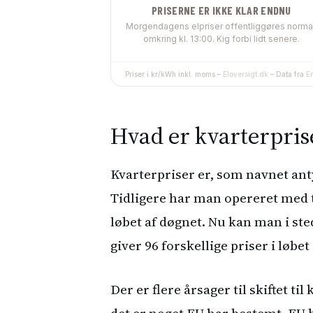
Hvad er kvarterpris
Kvarterpriser er, som navnet anty
Tidligere har man opereret med ti
løbet af døgnet. Nu kan man i sted
giver 96 forskellige priser i løbet
Der er flere årsager til skiftet t
det er noget EU har bestemt. EU h