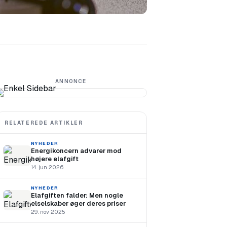
ANNONCE
RELATEREDE ARTIKLER
NYHEDER
Energikoncern advarer mod
højere elafgift
14. jun 2026
NYHEDER
Elafgiften falder: Men nogle
elselskaber øger deres priser
29. nov 2025