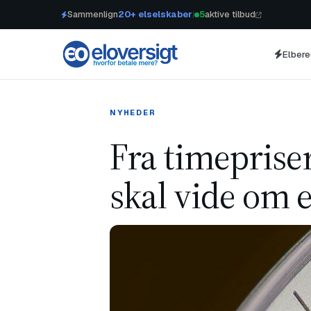
Sammenlign
20+ elselskaber
5
aktive tilbud
|
Elber
NYHEDER
Fra timepriser
skal vide om 