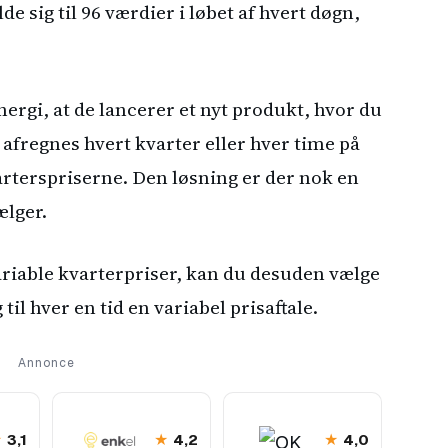
de sig til 96 værdier i løbet af hvert døgn,
ergi, at de lancerer et nyt produkt, hvor du
fregnes hvert kvarter eller hver time på
rterspriserne. Den løsning er der nok en
ælger.
variable kvarterpriser, kan du desuden vælge
 til hver en tid en variabel prisaftale.
Annonce
★
★
★
3,1
4,2
4,0