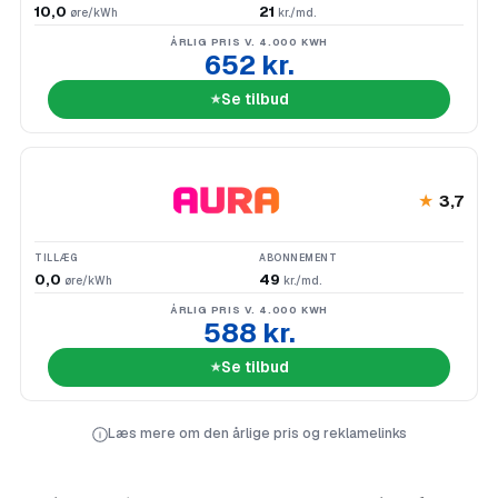
10,0
21
øre/kWh
kr./md.
ÅRLIG PRIS V. 4.000 KWH
652 kr.
Se tilbud
★
3,7
TILLÆG
ABONNEMENT
0,0
49
øre/kWh
kr./md.
ÅRLIG PRIS V. 4.000 KWH
588 kr.
Se tilbud
Læs mere om den årlige pris og reklamelinks