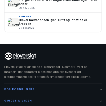
Elafgiften falder: Men nogle elselskaber øger deres
priser
29. nov 2025
NYHEDER
Clever hæver prisen igen: Drift og inflation er
årsagen
27. maj 2026
Eloversigt.dk er din guide til elmarkedet i Danmark. Vi er et
magasin, der opdaterer siden med aktuelle nyheder og
hjælpsomme guides til at forstå elmarkedet og elselskaberne
bedre. Vi har ikke noget at gøre med din elregning, men vi
hjælper gerne ved spørgsmål.
FOR FORBRUGERE
GUIDES & VIDEN