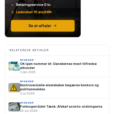
RELATEREDE ARTIKLER
NYHEDER
OK igen nummer ét: Danskernes mest tilfredse
elkunder
3. dec 2025
NYHEDER
Kontroversielle elselskaber begæres konkurs og
politianmeldes
3. jul 2026
NYHEDER
Forbrugerrådet Tænk: Afskaf aconto-ordningerne
22. jun 2026