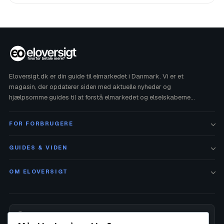
Eloversigt.dk er din guide til elmarkedet i Danmark. Vi er et
magasin, der opdaterer siden med aktuelle nyheder og
hjælpsomme guides til at forstå elmarkedet og elselskaberne
bedre. Vi har ikke noget at gøre med din elregning, men vi
hjælper gerne ved spørgsmål.
FOR FORBRUGERE
GUIDES & VIDEN
OM ELOVERSIGT
Alle priser på siden opdateres månedligt af Eloversigt.dk ud fra en