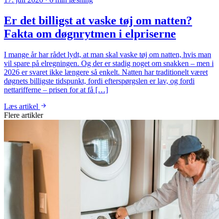
Er det billigst at vaske tøj om natten?
Fakta om døgnrytmen i elpriserne
I mange år har rådet lydt, at man skal vaske tøj om natten, hvis man
vil spare på elregningen. Og der er stadig noget om snakken – men i
2026 er svaret ikke længere så enkelt. Natten har traditionelt været
døgnets billigste tidspunkt, fordi efterspørgslen er lav, og fordi
nettarifferne – prisen for at få […]
Læs artikel
Flere artikler