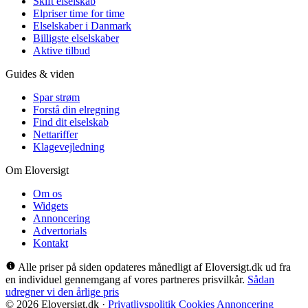
Skift elselskab
Elpriser time for time
Elselskaber i Danmark
Billigste elselskaber
Aktive tilbud
Guides & viden
Spar strøm
Forstå din elregning
Find dit elselskab
Nettariffer
Klagevejledning
Om Eloversigt
Om os
Widgets
Annoncering
Advertorials
Kontakt
Alle priser på siden opdateres månedligt af Eloversigt.dk ud fra
en individuel gennemgang af vores partneres prisvilkår.
Sådan
udregner vi den årlige pris
© 2026 Eloversigt.dk
·
Privatlivspolitik
Cookies
Annoncering