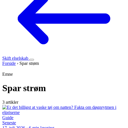
Skift elselskab
Forside
›
Spar strøm
Emne
Spar strøm
3 artikler
Guide
Seneste
17. juli 2026
·
6 min læsning