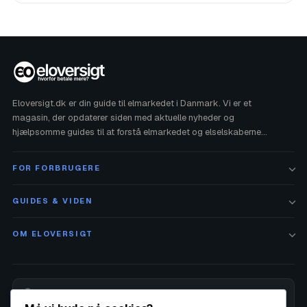
Eloversigt.dk er din guide til elmarkedet i Danmark. Vi er et
magasin, der opdaterer siden med aktuelle nyheder og
hjælpsomme guides til at forstå elmarkedet og elselskaberne
bedre. Vi har ikke noget at gøre med din elregning, men vi
hjælper gerne ved spørgsmål.
FOR FORBRUGERE
GUIDES & VIDEN
OM ELOVERSIGT
Alle priser på siden opdateres månedligt af Eloversigt.dk ud fra en