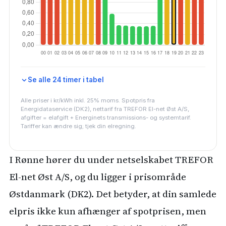
Se alle 24 timer i tabel
Alle priser i kr/kWh inkl. 25% moms. Spotpris fra
Energidataservice (DK2), nettarif fra TREFOR El-net Øst A/S,
afgifter = elafgift + Energinets transmissions- og systemtarif.
Tariffer kan ændre sig; tjek din elregning.
I Rønne hører du under netselskabet TREFOR
El-net Øst A/S, og du ligger i prisområde
Østdanmark (DK2). Det betyder, at din samlede
elpris ikke kun afhænger af spotprisen, men