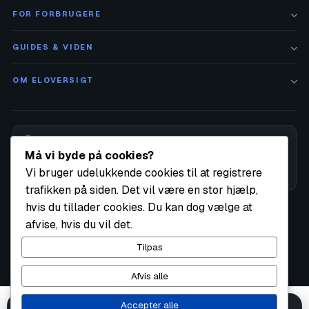
hjælper gerne ved spørgsmål.
FOR FORBRUGERE
GUIDES & VIDEN
OM ELOVERSIGT
Alle priser på siden opdateres månedligt af Eloversigt.dk ud fra en
Må vi byde på cookies?
individuel gennemgang af vores partneres prisvilkår.
Vi bruger udelukkende cookies til at registrere
Sådan udregner vi den årlige pris
trafikken på siden. Det vil være en stor hjælp,
hvis du tillader cookies. Du kan dog vælge at
© 2026 Eloversigt.dk
·
Privatlivspolitik
Cookies
Annoncering
En del af
Altrum Media
. CVR: 40693548
afvise, hvis du vil det.
Tilpas
Afvis alle
Accepter alle