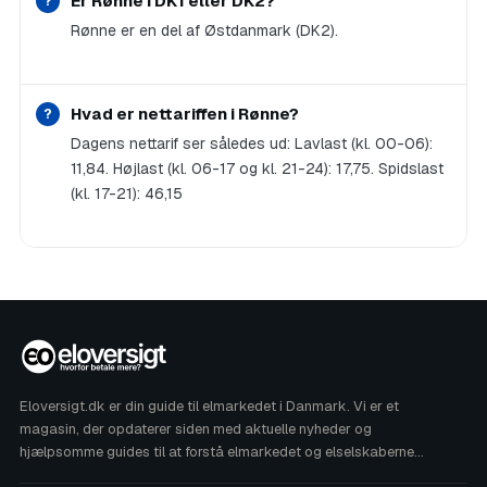
Er Rønne i DK1 eller DK2?
Rønne er en del af Østdanmark (DK2).
Hvad er nettariffen i Rønne?
Dagens nettarif ser således ud: Lavlast (kl. 00-06):
11,84. Højlast (kl. 06-17 og kl. 21-24): 17,75. Spidslast
(kl. 17-21): 46,15
Eloversigt.dk er din guide til elmarkedet i Danmark. Vi er et
magasin, der opdaterer siden med aktuelle nyheder og
hjælpsomme guides til at forstå elmarkedet og elselskaberne
bedre. Vi har ikke noget at gøre med din elregning, men vi