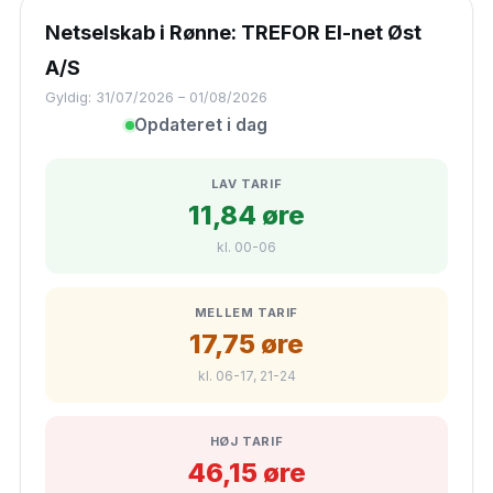
Netselskab i Rønne: TREFOR El-net Øst
A/S
Gyldig: 31/07/2026 – 01/08/2026
Opdateret i dag
LAV TARIF
11,84 øre
kl. 00-06
MELLEM TARIF
17,75 øre
kl. 06-17, 21-24
HØJ TARIF
46,15 øre