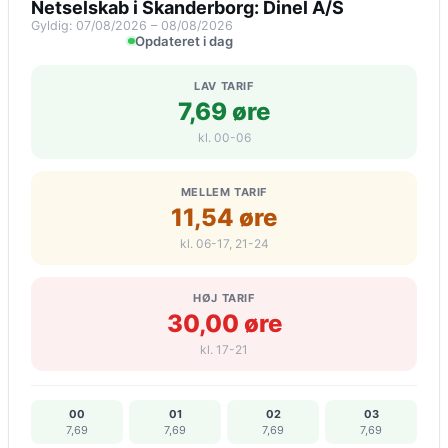
Netselskab i Skanderborg: Dinel A/S
Gyldig: 07/08/2026 – 08/08/2026
Opdateret i dag
LAV TARIF
7,69 øre
kl. 00-06
MELLEM TARIF
11,54 øre
kl. 06-17, 21-24
HØJ TARIF
30,00 øre
kl. 17-21
00
01
02
03
7,69
7,69
7,69
7,69