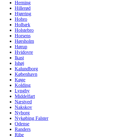
Herning
Hillerød
Hjørring
Hobro
Holbæk
Holstebro
Horsens
Hørsholm
Hørup
Hvidovre
Ikast
Ishøj
Kalundborg
København
Køge
Kolding
Lyngby
Middelfart
Næstved
Nakskov
Nyborg
Nykøbing Falster
Odense
Randers
Ribe