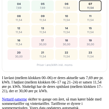
04
05
06
07
7,69
7,69
11,54
11,54
08
09
10
11
11,54
11,54
11,54
11,54
12
13
14
15
11,54
11,54
11,54
11,54
16
17
18
19
11,54
30,00
30,00
30,00
20
21
22
23
30,00
11,54
11,54
11,54
Priser i øre/kWh inkl. moms
I lavlast (mellem klokken 00–06) er deres aktuelle sats 7,69 øre pr.
kWh. I højlast (mellem klokken 06–17 og 21–24) er satsen 11,54
øre pr. kWh. Slutteligt har de deres spidslast (mellem klokken 17–
21), der er 30,00 øre pr. kWh.
Nettarif-satserne
skifter to gange om året, så man kører både med
sommertariffer og vintertariffer. Tarifferne er dyrere i
sommerperioden. Vores data opdateres automatisk.