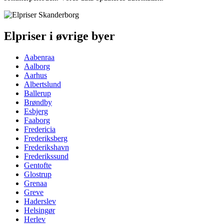
Elpriser i øvrige byer
Aabenraa
Aalborg
Aarhus
Albertslund
Ballerup
Brøndby
Esbjerg
Faaborg
Fredericia
Frederiksberg
Frederikshavn
Frederikssund
Gentofte
Glostrup
Grenaa
Greve
Haderslev
Helsingør
Herlev