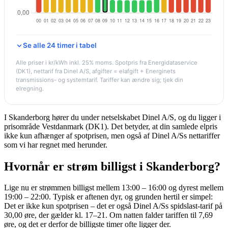
Se alle 24 timer i tabel
Alle priser i kr/kWh inkl. 25% moms. Spotpris fra Energidataservice
(DK1), nettarif fra Dinel A/S, afgifter = elafgift + Energinets
transmissions- og systemtarif. Tariffer kan ændre sig; tjek din
elregning.
I Skanderborg hører du under netselskabet Dinel A/S, og du ligger i
prisområde Vestdanmark (DK1). Det betyder, at din samlede elpris
ikke kun afhænger af spotprisen, men også af Dinel A/Ss nettariffer
som vi har regnet med herunder.
Hvornår er strøm billigst i Skanderborg?
Lige nu er strømmen billigst mellem 13:00 – 16:00 og dyrest mellem
19:00 – 22:00. Typisk er aftenen dyr, og grunden hertil er simpel:
Det er ikke kun spotprisen – det er også Dinel A/Ss spidslast-tarif på
30,00 øre, der gælder kl. 17–21. Om natten falder tariffen til 7,69
øre, og det er derfor de billigste timer ofte ligger der.