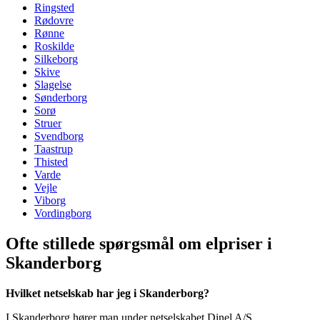
Ringsted
Rødovre
Rønne
Roskilde
Silkeborg
Skive
Slagelse
Sønderborg
Sorø
Struer
Svendborg
Taastrup
Thisted
Varde
Vejle
Viborg
Vordingborg
Ofte stillede spørgsmål om elpriser i
Skanderborg
Hvilket netselskab har jeg i Skanderborg?
I Skanderborg hører man under netselskabet Dinel A/S.