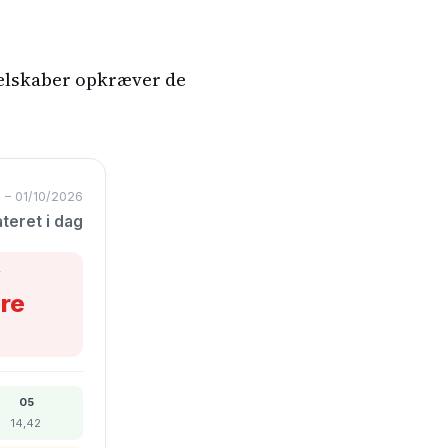
selskaber opkræver de
 – 01/10/2026
teret i dag
F
re
05
14,42