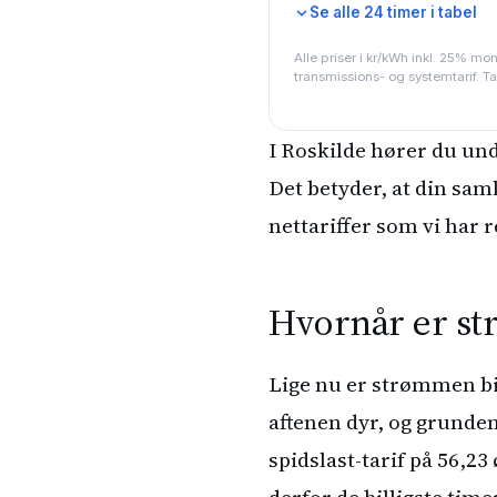
Se alle 24 timer i tabel
Alle priser i kr/kWh inkl. 25% mom
transmissions- og systemtarif. Ta
I Roskilde hører du un
Det betyder, at din sam
nettariffer som vi har
Hvornår er str
Lige nu er strømmen bil
aftenen dyr, og grunden
spidslast-tarif på 56,23
derfor de billigste timer