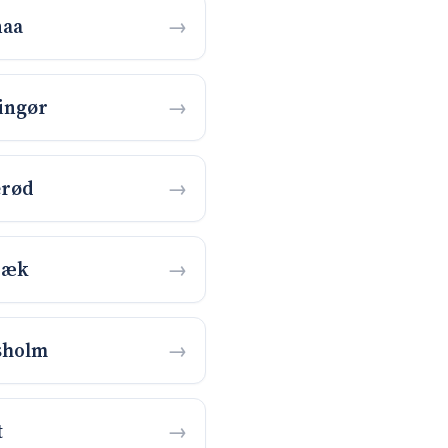
naa
ingør
erød
bæk
sholm
t