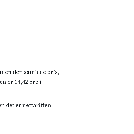
, men den samlede pris,
en er 14,42 øre i
n det er nettariffen