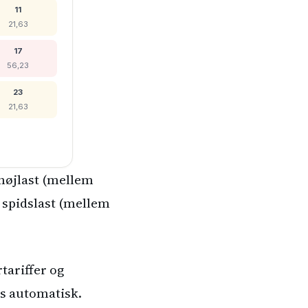
11
21,63
17
56,23
23
21,63
 højlast (mellem
s spidslast (mellem
tariffer og
es automatisk.