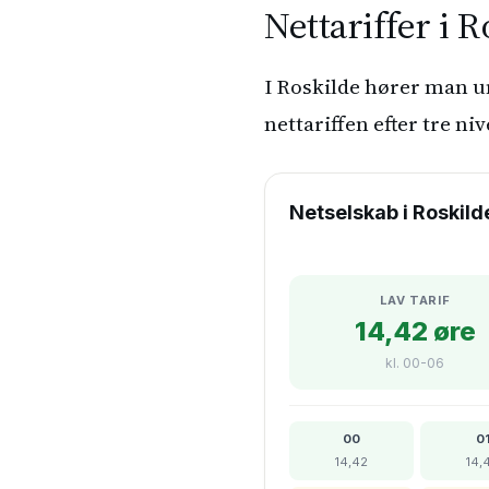
Nettariffer i R
I Roskilde hører man u
nettariffen efter tre ni
Netselskab i Roskild
LAV TARIF
14,42 øre
kl. 00-06
00
0
14,42
14,