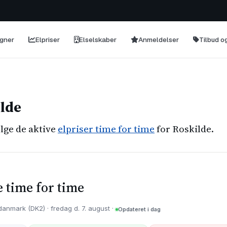
egner
Elpriser
Elselskaber
Anmeldelser
Tilbud 
ilde
lge de aktive
elpriser time for time
for Roskilde.
e time for time
danmark (DK2) · fredag d. 7. august ·
Opdateret i dag