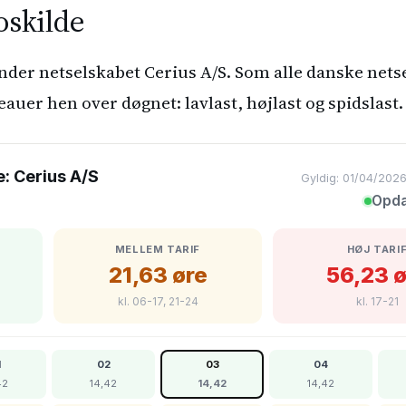
oskilde
nder netselskabet Cerius A/S. Som alle danske net
veauer hen over døgnet: lavlast, højlast og spidslast.
e: Cerius A/S
Gyldig: 01/04/2026
Opda
MELLEM TARIF
HØJ TARI
21,63 øre
56,23 ø
kl. 06-17, 21-24
kl. 17-21
1
02
03
04
42
14,42
14,42
14,42