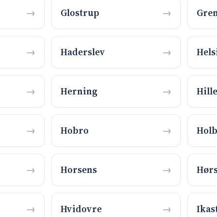
Glostrup
Gre
Haderslev
Hels
Herning
Hill
Hobro
Hol
Horsens
Hør
Hvidovre
Ikas