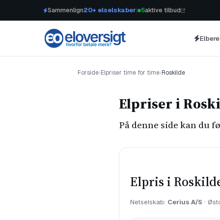
Sammenlign
20+ elselskaber
5
aktive tilbud
|
Elber
Forside
›
Elpriser time for time
›
Roskilde
Elpriser i Rosk
På denne side kan du fø
Elpris i Roskild
Netselskab:
Cerius A/S
· Øst