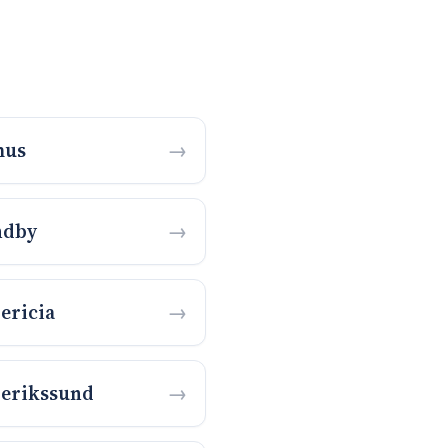
hus
ndby
ericia
erikssund