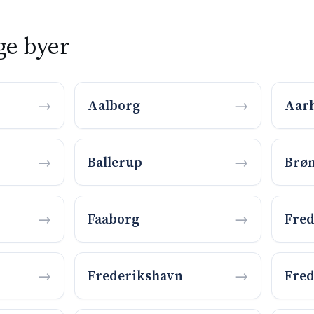
ige byer
Aalborg
Aar
Ballerup
Brø
Faaborg
Fred
Frederikshavn
Fred