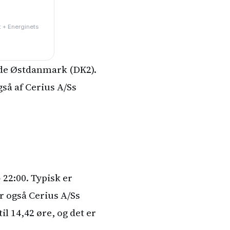
ft + Energinets
åde Østdanmark (DK2).
så af Cerius A/Ss
 22:00. Typisk er
er også Cerius A/Ss
il 14,42 øre, og det er