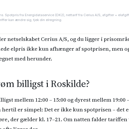
s. Spotpris fra Energidataservice (DK2), nettarif fra Cerius A/S, afgifter = elafgi
riffer kan ændre sig; tjek din elregning.
der netselskabet Cerius A/S, og du ligger i prisomr
lede elpris ikke kun afhænger af spotprisen, men og
 regnet med herunder.
øm billigst i Roskilde?
ligst mellem 12:00 – 15:00 og dyrest mellem 19:00 –
 hertil er simpel: Det er ikke kun spotprisen – det 
 øre, der gælder kl. 17–21. Om natten falder tariffen t
 ofte ligger der.