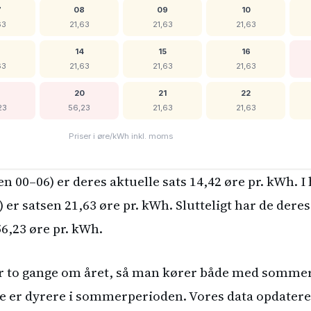
7
08
09
10
63
21,63
21,63
21,63
14
15
16
63
21,63
21,63
21,63
9
20
21
22
23
56,23
21,63
21,63
Priser i øre/kWh inkl. moms
en 00–06) er deres aktuelle sats 14,42 øre pr. kWh. I
 er satsen 21,63 øre pr. kWh. Slutteligt har de dere
56,23 øre pr. kWh.
er to gange om året, så man kører både med sommer
rne er dyrere i sommerperioden. Vores data opdater