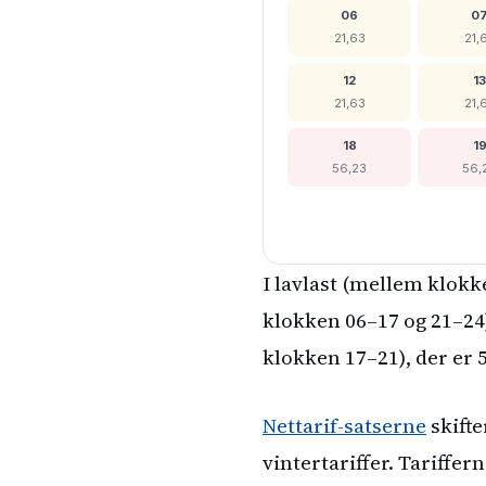
06
0
21,63
21,
12
13
21,63
21,
18
1
56,23
56,
I lavlast (mellem klokk
klokken 06–17 og 21–24)
klokken 17–21), der er 
Nettarif-satserne
skift
vintertariffer. Tariffe